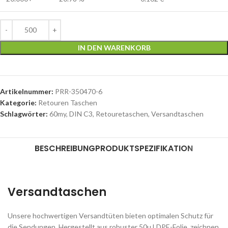
IN DEN WARENKORB
Artikelnummer:
PRR-350470-6
Kategorie:
Retouren Taschen
Schlagwörter:
60my
,
DIN C3
,
Retouretaschen
,
Versandtaschen
BESCHREIBUNG
PRODUKTSPEZIFIKATION
Versandtaschen
Unsere hochwertigen Versandtüten bieten optimalen Schutz für
die Sendungen. Hergestellt aus robuster 50µ LDPE-Folie, zeichnen