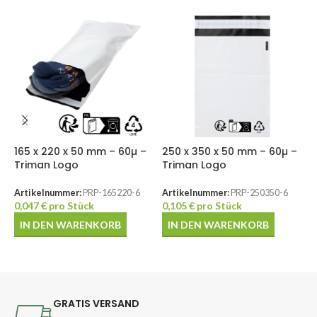
165 x 220 x 50 mm – 60µ –
250 x 350 x 50 mm – 60µ –
4
Triman Logo
Triman Logo
T
Artikelnummer:
PRP-165220-6
Artikelnummer:
PRP-250350-6
A
0,047
€
pro Stück
0,105
€
pro Stück
0
IN DEN WARENKORB
IN DEN WARENKORB
GRATIS VERSAND