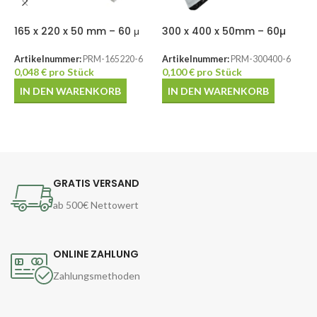
165 x 220 x 50 mm – 60 μ
300 x 400 x 50mm – 60µ
3
D
Artikelnummer:
PRM-165220-6
Artikelnummer:
PRM-300400-6
0,048
€
pro Stück
0,100
€
pro Stück
A
0
IN DEN WARENKORB
IN DEN WARENKORB
GRATIS VERSAND
ab 500€ Nettowert
ONLINE ZAHLUNG
Zahlungsmethoden